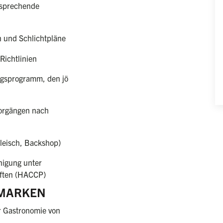
nsprechende
n und Schlichtpläne
Richtlinien
ngsprogramm, den jö
orgängen nach
Fleisch, Backshop)
inigung unter
iften (HACCP)
 MARKEN
r Gastronomie von