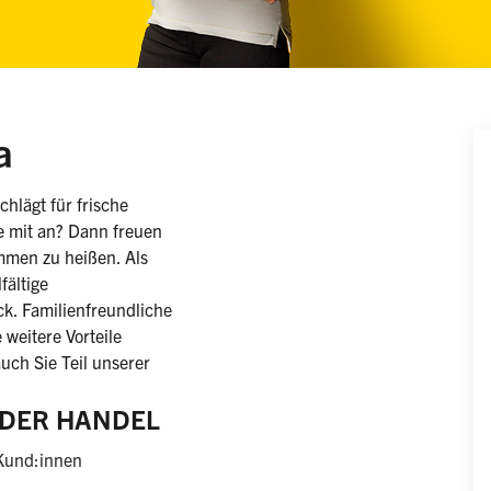
(weiblich/männlich/divers)
a
hlägt für frische
e mit an? Dann freuen
mmen zu heißen. Als
fältige
k. Familienfreundliche
 weitere Vorteile
uch Sie Teil unserer
E DER HANDEL
Kund:innen