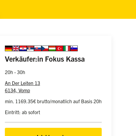
Sprache auswählen
german
english
croatian
serbian
slovakian
czech
hungarian
turkish
italian
slovenian
Information zur
(weiblich/männli
Verkäufer:in Fokus Kassa
20h - 30h
An Der Leiten 13
6134, Vomp
min. 1169.35€ brutto/monatlich auf Basis 20h
Eintritt: ab sofort