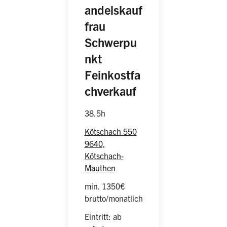
andelskauf
frau
Schwerpu
nkt
Feinkostfa
(weiblich/männlic
chverkauf
38.5h
Kötschach 550
9640,
Kötschach-
Mauthen
min. 1350€
brutto/monatlich
Eintritt: ab