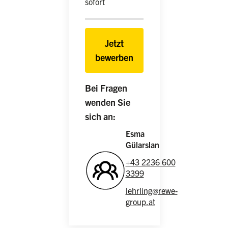
sofort
Jetzt
bewerben
Bei Fragen
wenden Sie
sich an:
Esma
Gülarslan
+43 2236 600
3399
lehrling@rewe-
group.at