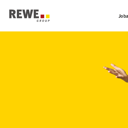
Abschnitts-Navigation
Zur Hauptnavigation
Job
Zum Hauptinhalt
Zum Fußzeilenbereich
Gelber Hintergrund, davor eine junge Frau, die lächelnd ihre A