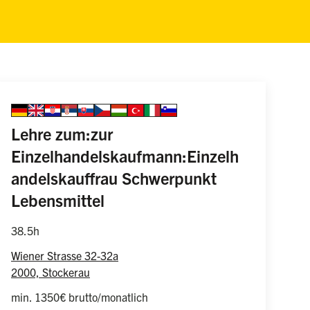
Sprache auswählen
german
english
croatian
serbian
slovakian
czech
hungarian
turkish
italian
slovenian
Information z
Lehre zum:zur
Einzelhandelskaufmann:Einzelh
andelskauffrau Schwerpunkt
(weiblich/männlich/divers)
Lebensmittel
38.5h
Wiener Strasse 32-32a
2000, Stockerau
min. 1350€ brutto/monatlich