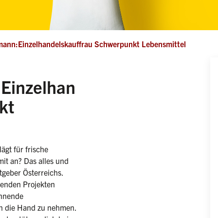
mann:Einzelhandelskauffrau Schwerpunkt Lebensmittel
Einzelhan
kt
ännlich/divers)
gt für frische
it an? Das alles und
itgeber Österreichs.
genden Projekten
annende
in die Hand zu nehmen.