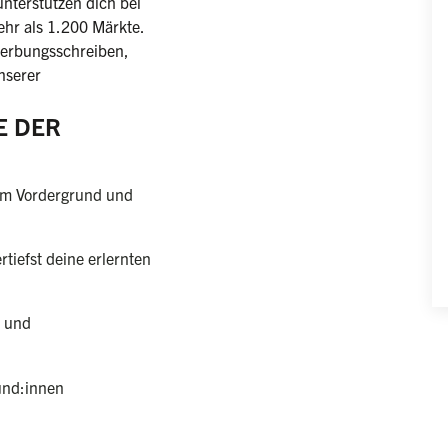
unterstützen dich bei
ehr als 1.200 Märkte.
werbungsschreiben,
nserer
E DER
 im Vordergrund und
tiefst deine erlernten
n und
und:innen