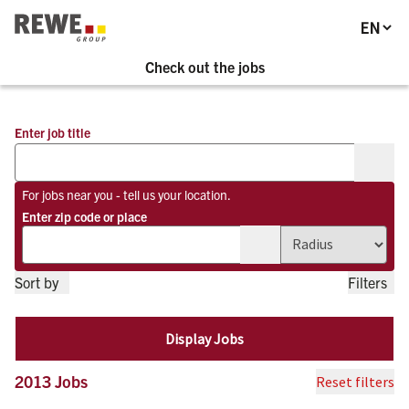
Section-Navigation
Language
To Main-Navigation
To Main-Content
Check out the jobs
To Footer
Enter job title
Clear 
For jobs near you - tell us your location.
Enter zip code or place
clear location
Sort by
Filters
Absteigend
Relevanz
Aufsteigend
Titel
Display Jobs
Stadt
Einstellungsstufe
2013 Jobs
Reset filters
Firma