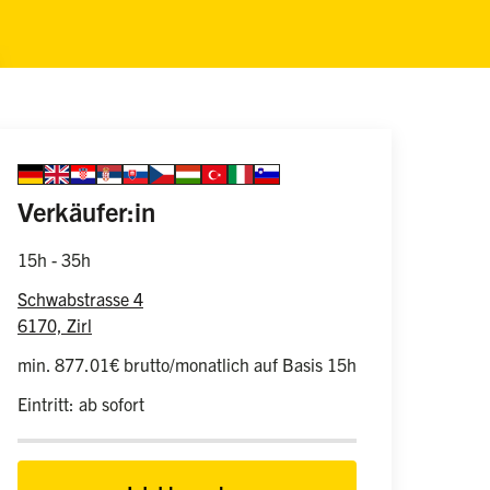
Sprache auswählen
german
english
croatian
serbian
slovakian
czech
hungarian
turkish
italian
slovenian
Information zur 
(weiblich/männlich/divers)
Verkäufer:in
15h - 35h
Schwabstrasse 4
6170, Zirl
min. 877.01€ brutto/monatlich auf Basis 15h
Eintritt: ab sofort