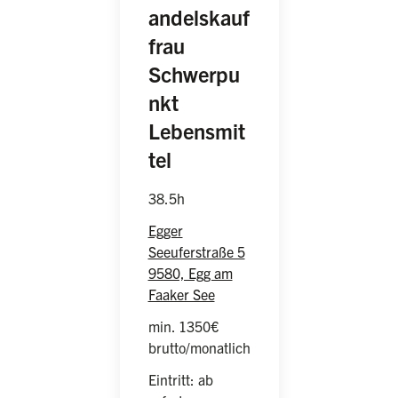
andelskauf
frau
Schwerpu
nkt
Lebensmit
(weiblich/männlich/diver
tel
38.5h
Egger
Seeuferstraße 5
9580, Egg am
Faaker See
min. 1350€
brutto/monatlich
Eintritt: ab