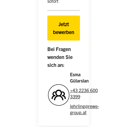
sofort
Jetzt
bewerben
Bei Fragen
wenden Sie
sich an:
Esma
Gülarslan
+43 2236 600
3399
lehrling@rewe-
group.at