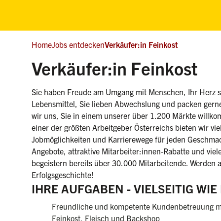
Home
Jobs entdecken
Verkäufer:in Feinkost
(we
Verkäufer:in Feinkost
Sie haben Freude am Umgang mit Menschen, Ihr Herz sc
Lebensmittel, Sie lieben Abwechslung und packen gern
wir uns, Sie in einem unserer über 1.200 Märkte willko
einer der größten Arbeitgeber Österreichs bieten wir viel
Jobmöglichkeiten und Karrierewege für jeden Geschmac
Angebote, attraktive Mitarbeiter:innen-Rabatte und viele
begeistern bereits über 30.000 Mitarbeitende. Werden a
Erfolgsgeschichte!
IHRE AUFGABEN - VIELSEITIG WI
Freundliche und kompetente Kundenbetreuung m
Feinkost, Fleisch und Backshop