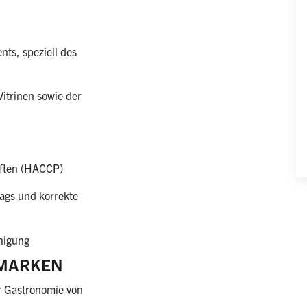
ts, speziell des
itrinen sowie der
iften (HACCP)
ags und korrekte
inigung
 MARKEN
r Gastronomie von