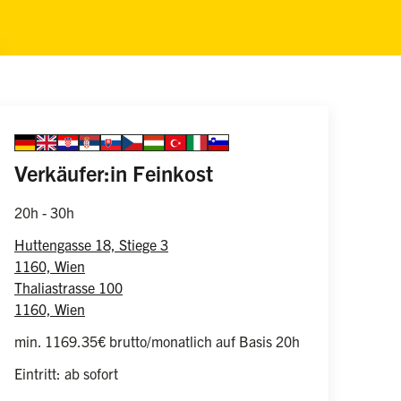
Sprache auswählen
german
english
croatian
serbian
slovakian
czech
hungarian
turkish
italian
slovenian
Information zur
(weiblich/männlich/d
Verkäufer:in Feinkost
20h - 30h
Huttengasse 18, Stiege 3
1160, Wien
Thaliastrasse 100
1160, Wien
min. 1169.35€ brutto/monatlich auf Basis 20h
Eintritt: ab sofort