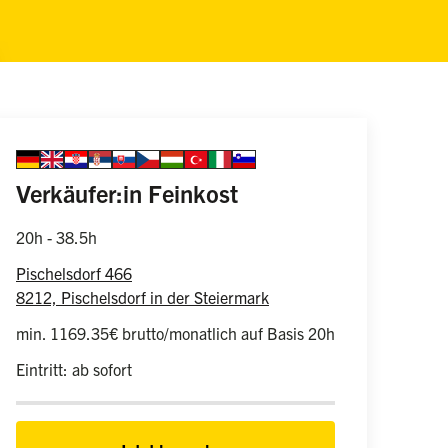
Sprache auswählen
german
english
croatian
serbian
slovakian
czech
hungarian
turkish
italian
slovenian
Information zur
(weiblich/männlich/d
Verkäufer:in Feinkost
20h - 38.5h
Pischelsdorf 466
8212, Pischelsdorf in der Steiermark
min. 1169.35€ brutto/monatlich auf Basis 20h
Eintritt: ab sofort