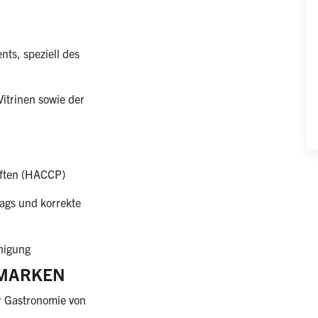
ts, speziell des
itrinen sowie der
iften (HACCP)
ags und korrekte
inigung
 MARKEN
r Gastronomie von