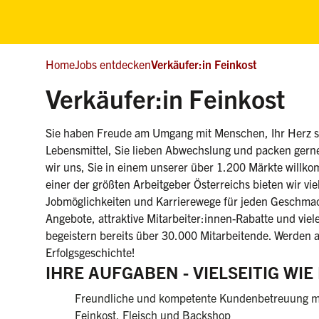
Home
Jobs entdecken
Verkäufer:in Feinkost
(we
Verkäufer:in Feinkost
Sie haben Freude am Umgang mit Menschen, Ihr Herz sc
Lebensmittel, Sie lieben Abwechslung und packen gern
wir uns, Sie in einem unserer über 1.200 Märkte willko
einer der größten Arbeitgeber Österreichs bieten wir viel
Jobmöglichkeiten und Karrierewege für jeden Geschmac
Angebote, attraktive Mitarbeiter:innen-Rabatte und viele
begeistern bereits über 30.000 Mitarbeitende. Werden a
Erfolgsgeschichte!
IHRE AUFGABEN - VIELSEITIG WI
Freundliche und kompetente Kundenbetreuung m
Feinkost, Fleisch und Backshop