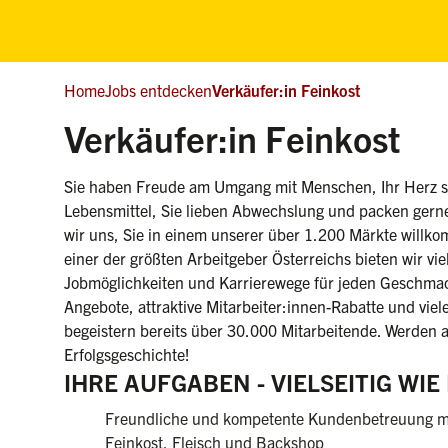
Home
Jobs entdecken
Verkäufer:in Feinkost
(we
Verkäufer:in Feinkost
Sie haben Freude am Umgang mit Menschen, Ihr Herz sc
Lebensmittel, Sie lieben Abwechslung und packen gern
wir uns, Sie in einem unserer über 1.200 Märkte willko
einer der größten Arbeitgeber Österreichs bieten wir viel
Jobmöglichkeiten und Karrierewege für jeden Geschmac
Angebote, attraktive Mitarbeiter:innen-Rabatte und viele
begeistern bereits über 30.000 Mitarbeitende. Werden a
Erfolgsgeschichte!
IHRE AUFGABEN - VIELSEITIG WI
Freundliche und kompetente Kundenbetreuung m
Feinkost, Fleisch und Backshop