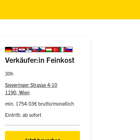
Sprache auswählen
german
english
croatian
serbian
slovakian
czech
hungarian
turkish
italian
slovenian
Information zur Übersetzun
(weiblich/männlich/d
Verkäufer:in Feinkost
30h
Sieveringer Strasse 4-10
1190, Wien
min. 1754.03€ brutto/monatlich
Eintritt: ab sofort