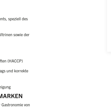
ts, speziell des
itrinen sowie der
iften (HACCP)
ags und korrekte
inigung
 MARKEN
r Gastronomie von