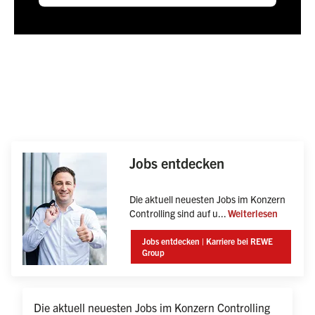
Jobs entdecken
Die aktuell neuesten Jobs im Konzern 
Controlling sind auf u... 
Weiterlesen
Jobs entdecken | Karriere bei REWE
Die aktuell neuesten Jobs im Konzern 
Group
Controlling sind auf unserem 
Karriereportal ausgeschrieben.

Schau vorbei und werde auch du Teil 
unserer Erfolgsgeschichte:  
Die aktuell neuesten Jobs im Konzern Controlling 