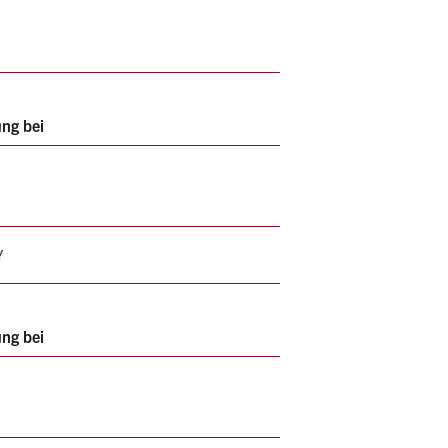
ung bei
Y
ung bei