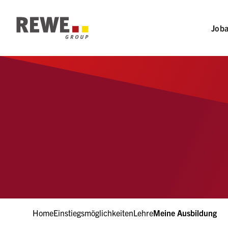
Abschnitts-Navigation
Zur Hauptnavigation
Job
Zum Hauptinhalt
Zum Fußzeilenbereich
Home
Einstiegsmöglichkeiten
Lehre
Meine Ausbildung