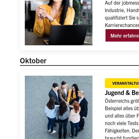
Auf der jobmess
Industrie, Hand
qualifiziert Sie
Karrierechancen
Mehr erfahr
Oktober
VERANSTALTU
Jugend & Be
Österreichs grö
Beispiel alles ü
und alles über 
noch viele Test
Fähigkeiten. Den
braucht fundier