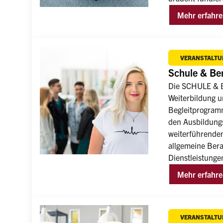
Mehr erfahr
VERANSTALTU
Schule & Be
Die SCHULE & BE
Weiterbildung u
Begleitprogramm
den Ausbildungs
weiterführenden
allgemeine Bera
Dienstleistunge
Mehr erfahr
VERANSTALTU