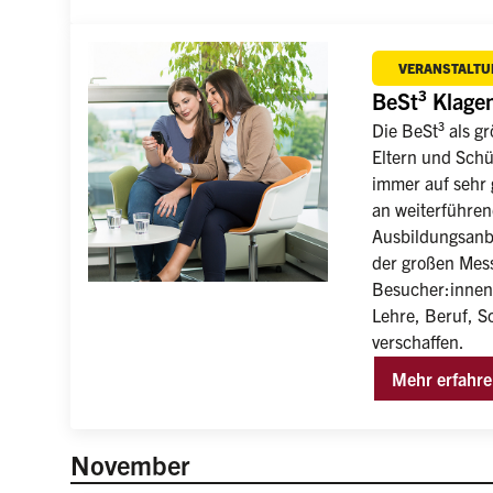
VERANSTALTU
BeSt³ Klagen
Die BeSt³ als g
Eltern und Schü
immer auf sehr g
an weiterführen
Ausbildungsanbi
der großen Messe
Besucher:innen 
Lehre, Beruf, S
verschaffen.
Mehr erfahr
November