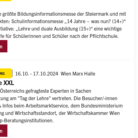
e größte Bildungs­informations­messe der Steiermark und mit 
ten: Schulinformationsmesse „14 Jahre – was nun? (14+)“ 
tiative: „Lehre und duale Ausbildung (15+)“ eine wichtige 
fe für Schülerinnen und Schüler nach der Pflichtschule.
en
16.10. - 17.10.2024
Wien Marx Halle
NG
re XXL
 Österreichs gefragteste Experten in Sachen 
tung am "Tag der Lehre" vertreten. Die Besucher/-innen 
& Infos beim Arbeitsmarktservice, dem Bundesministerium 
rung und Wirtschaftsstandort, der Wirtschaftskammer Wien 
p-Beratungsinstitutionen.
en