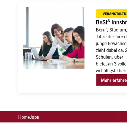
VERANSTALTU
BeSt³ Innsb
Beruf, Studium, 
Jahre die Tore 
junge Erwachsen
zieht dabei ca.
Schulen, über H
bietet an 3 vol
vielfältigste be
Mehr erfahr
Home
Jobs